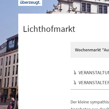
+
1
Lichthofmarkt
Wochenmarkt "Auf
VERANSTALTU
VERANSTALTE
Der kleine sympathi
Veranstaltungsinformationen