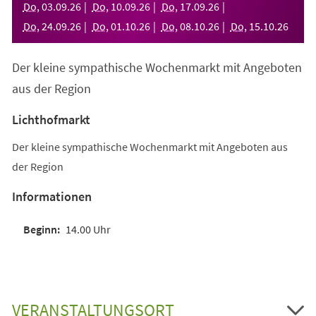
Do
,
03
.
09
.
26
Do
,
10
.
09
.
26
Do
,
17
.
09
.
26
Do
,
24
.
09
.
26
Do
,
01
.
10
.
26
Do
,
08
.
10
.
26
Do
,
15
.
10
.
26
Der kleine sympathische Wochenmarkt mit Angeboten
aus der Region
Lichthofmarkt
Der kleine sympathische Wochenmarkt mit Angeboten aus
der Region
Informationen
14.00 Uhr
VERANSTALTUNGSORT