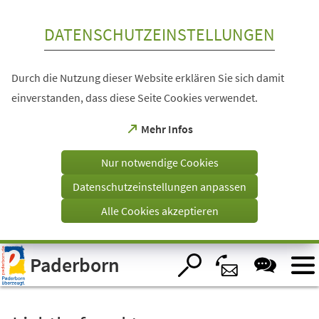
Inhalt anspringen
DATENSCHUTZEINSTELLUNGEN
Durch die Nutzung dieser Website erklären Sie sich damit
einverstanden, dass diese Seite Cookies verwendet.
(Öffnet
Mehr Infos
in
einem
Nur notwendige Cookies
neuen
Tab)
Datenschutzeinstellungen anpassen
Alle Cookies akzeptieren
Visuelle
Paderborn
Assistenzsoftware
öffnen.