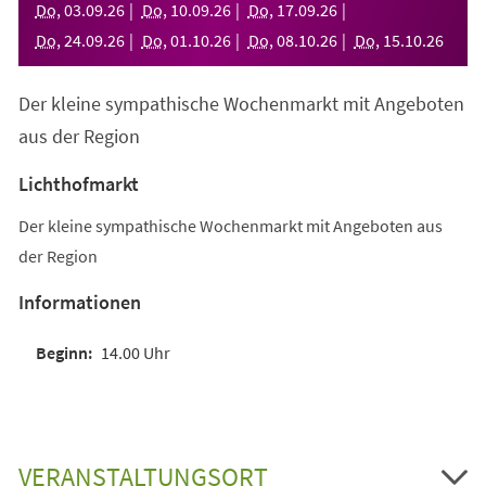
Do
,
03
.
09
.
26
Do
,
10
.
09
.
26
Do
,
17
.
09
.
26
Do
,
24
.
09
.
26
Do
,
01
.
10
.
26
Do
,
08
.
10
.
26
Do
,
15
.
10
.
26
Der kleine sympathische Wochenmarkt mit Angeboten
aus der Region
Lichthofmarkt
Der kleine sympathische Wochenmarkt mit Angeboten aus
der Region
Informationen
14.00 Uhr
VERANSTALTUNGSORT