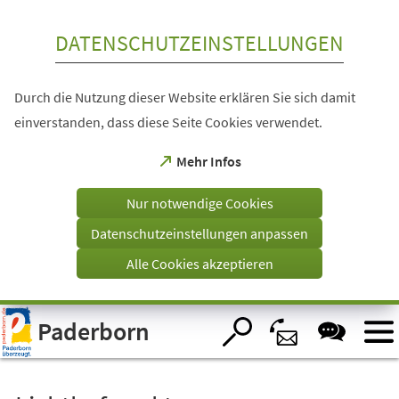
Inhalt anspringen
DATENSCHUTZEINSTELLUNGEN
Durch die Nutzung dieser Website erklären Sie sich damit
einverstanden, dass diese Seite Cookies verwendet.
(Öffnet
Mehr Infos
in
einem
Nur notwendige Cookies
neuen
Tab)
Datenschutzeinstellungen anpassen
Alle Cookies akzeptieren
Visuelle
Paderborn
Assistenzsoftware
öffnen.