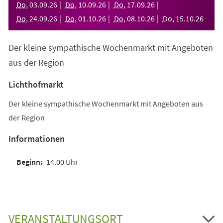
Do
,
03
.
09
.
26
Do
,
10
.
09
.
26
Do
,
17
.
09
.
26
Do
,
24
.
09
.
26
Do
,
01
.
10
.
26
Do
,
08
.
10
.
26
Do
,
15
.
10
.
26
Der kleine sympathische Wochenmarkt mit Angeboten
aus der Region
Lichthofmarkt
Der kleine sympathische Wochenmarkt mit Angeboten aus
der Region
Informationen
14.00 Uhr
VERANSTALTUNGSORT