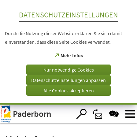
Inhalt anspringen
DATENSCHUTZEINSTELLUNGEN
Durch die Nutzung dieser Website erklären Sie sich damit
einverstanden, dass diese Seite Cookies verwendet.
(Öffnet
Mehr Infos
in
einem
Nur notwendige Cookies
neuen
Tab)
Datenschutzeinstellungen anpassen
Alle Cookies akzeptieren
Visuelle
Paderborn
Assistenzsoftware
öffnen.