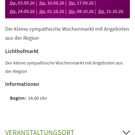
Do
,
03
.
09
.
26
Do
,
10
.
09
.
26
Do
,
17
.
09
.
26
Do
,
24
.
09
.
26
Do
,
01
.
10
.
26
Do
,
08
.
10
.
26
Do
,
15
.
10
.
26
Der kleine sympathische Wochenmarkt mit Angeboten
aus der Region
Lichthofmarkt
Der kleine sympathische Wochenmarkt mit Angeboten aus
der Region
Informationen
14.00 Uhr
VERANSTALTUNGSORT