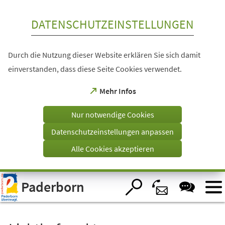
Inhalt anspringen
DATENSCHUTZEINSTELLUNGEN
Durch die Nutzung dieser Website erklären Sie sich damit
einverstanden, dass diese Seite Cookies verwendet.
(Öffnet
Mehr Infos
in
einem
Nur notwendige Cookies
neuen
Tab)
Datenschutzeinstellungen anpassen
Alle Cookies akzeptieren
Visuelle
Paderborn
Assistenzsoftware
öffnen.