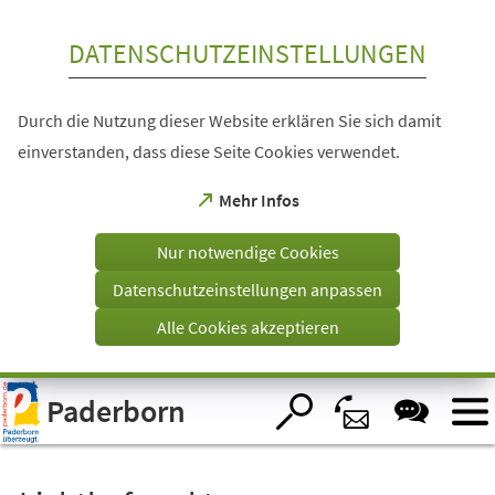
Inhalt anspringen
DATENSCHUTZEINSTELLUNGEN
Durch die Nutzung dieser Website erklären Sie sich damit
einverstanden, dass diese Seite Cookies verwendet.
(Öffnet
Mehr Infos
in
einem
Nur notwendige Cookies
neuen
Tab)
Datenschutzeinstellungen anpassen
Alle Cookies akzeptieren
Visuelle
Paderborn
Assistenzsoftware
öffnen.