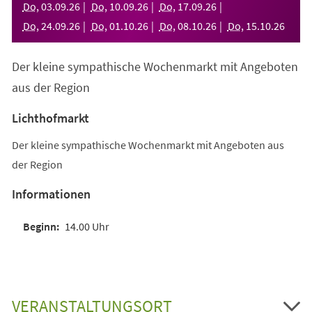
Do
,
03
.
09
.
26
Do
,
10
.
09
.
26
Do
,
17
.
09
.
26
Do
,
24
.
09
.
26
Do
,
01
.
10
.
26
Do
,
08
.
10
.
26
Do
,
15
.
10
.
26
Der kleine sympathische Wochenmarkt mit Angeboten
aus der Region
Lichthofmarkt
Der kleine sympathische Wochenmarkt mit Angeboten aus
der Region
Informationen
14.00 Uhr
VERANSTALTUNGSORT