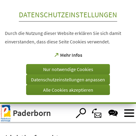
Inhalt anspringen
DATENSCHUTZEINSTELLUNGEN
Durch die Nutzung dieser Website erklären Sie sich damit
einverstanden, dass diese Seite Cookies verwendet.
(Öffnet
Mehr Infos
in
einem
Nur notwendige Cookies
neuen
Tab)
Datenschutzeinstellungen anpassen
Alle Cookies akzeptieren
Visuelle
Paderborn
Assistenzsoftware
öffnen.