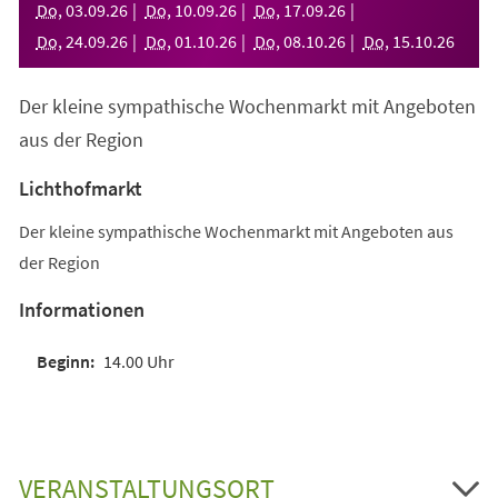
Do
,
03
.
09
.
26
Do
,
10
.
09
.
26
Do
,
17
.
09
.
26
Do
,
24
.
09
.
26
Do
,
01
.
10
.
26
Do
,
08
.
10
.
26
Do
,
15
.
10
.
26
Der kleine sympathische Wochenmarkt mit Angeboten
aus der Region
Lichthofmarkt
Der kleine sympathische Wochenmarkt mit Angeboten aus
der Region
Informationen
14.00 Uhr
VERANSTALTUNGSORT