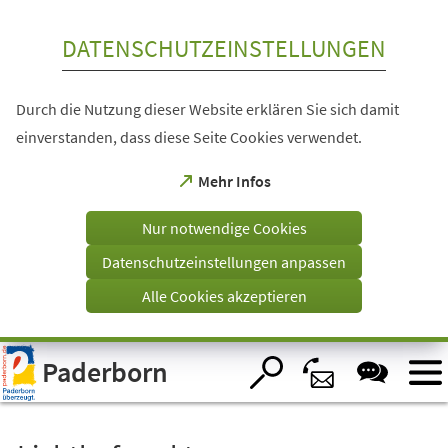
Inhalt anspringen
DATENSCHUTZEINSTELLUNGEN
Durch die Nutzung dieser Website erklären Sie sich damit
einverstanden, dass diese Seite Cookies verwendet.
(Öffnet
Mehr Infos
in
einem
Nur notwendige Cookies
neuen
Tab)
Datenschutzeinstellungen anpassen
Alle Cookies akzeptieren
Visuelle
Paderborn
Assistenzsoftware
öffnen.