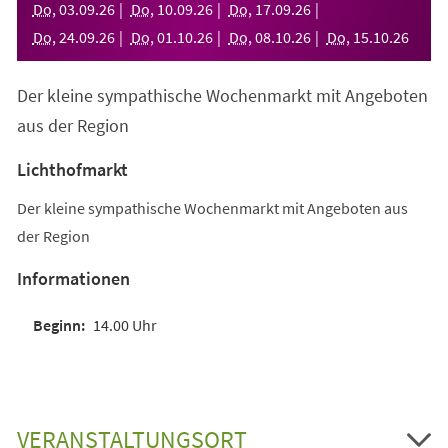
Do
,
03
.
09
.
26
Do
,
10
.
09
.
26
Do
,
17
.
09
.
26
Do
,
24
.
09
.
26
Do
,
01
.
10
.
26
Do
,
08
.
10
.
26
Do
,
15
.
10
.
26
Der kleine sympathische Wochenmarkt mit Angeboten
aus der Region
Lichthofmarkt
Der kleine sympathische Wochenmarkt mit Angeboten aus
der Region
Informationen
14.00 Uhr
VERANSTALTUNGSORT