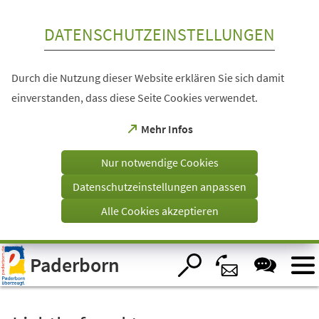
Inhalt anspringen
DATENSCHUTZEINSTELLUNGEN
Durch die Nutzung dieser Website erklären Sie sich damit
einverstanden, dass diese Seite Cookies verwendet.
(Öffnet
Mehr Infos
in
einem
Nur notwendige Cookies
neuen
Tab)
Datenschutzeinstellungen anpassen
Alle Cookies akzeptieren
Visuelle
Paderborn
Assistenzsoftware
öffnen.