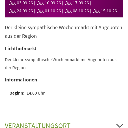
Do
,
03
.
09
.
26
Do
,
10
.
09
.
26
Do
,
17
.
09
.
26
Do
,
24
.
09
.
26
Do
,
01
.
10
.
26
Do
,
08
.
10
.
26
Do
,
15
.
10
.
26
Der kleine sympathische Wochenmarkt mit Angeboten
aus der Region
Lichthofmarkt
Der kleine sympathische Wochenmarkt mit Angeboten aus
der Region
Informationen
14.00 Uhr
VERANSTALTUNGSORT