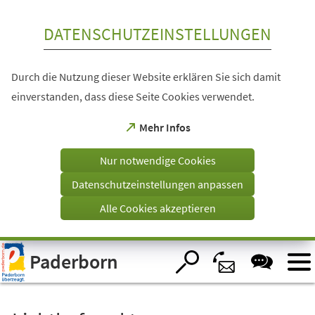
Inhalt anspringen
DATENSCHUTZEINSTELLUNGEN
Durch die Nutzung dieser Website erklären Sie sich damit
einverstanden, dass diese Seite Cookies verwendet.
(Öffnet
Mehr Infos
in
einem
Nur notwendige Cookies
neuen
Tab)
Datenschutzeinstellungen anpassen
Alle Cookies akzeptieren
Visuelle
Paderborn
Assistenzsoftware
öffnen.