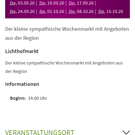
Do
,
03
.
09
.
26
Do
,
10
.
09
.
26
Do
,
17
.
09
.
26
Do
,
24
.
09
.
26
Do
,
01
.
10
.
26
Do
,
08
.
10
.
26
Do
,
15
.
10
.
26
Der kleine sympathische Wochenmarkt mit Angeboten
aus der Region
Lichthofmarkt
Der kleine sympathische Wochenmarkt mit Angeboten aus
der Region
Informationen
14.00 Uhr
VERANSTALTUNGSORT