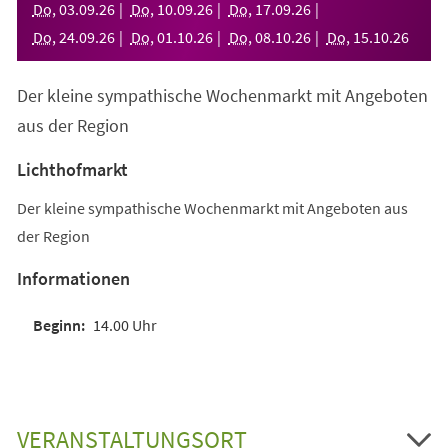
Do
,
03
.
09
.
26
Do
,
10
.
09
.
26
Do
,
17
.
09
.
26
Do
,
24
.
09
.
26
Do
,
01
.
10
.
26
Do
,
08
.
10
.
26
Do
,
15
.
10
.
26
Der kleine sympathische Wochenmarkt mit Angeboten
aus der Region
Lichthofmarkt
Der kleine sympathische Wochenmarkt mit Angeboten aus
der Region
Informationen
14.00 Uhr
VERANSTALTUNGSORT