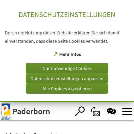
Inhalt anspringen
DATENSCHUTZEINSTELLUNGEN
Durch die Nutzung dieser Website erklären Sie sich damit
einverstanden, dass diese Seite Cookies verwendet.
(Öffnet
Mehr Infos
in
einem
Nur notwendige Cookies
neuen
Tab)
Datenschutzeinstellungen anpassen
Alle Cookies akzeptieren
Visuelle
Paderborn
Assistenzsoftware
öffnen.