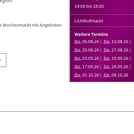
egion
14:00
bis
18:00
Lichthofmarkt
he Wochenmarkt mit Angeboten
Weitere Termine
Do
,
06
.
08
.
26
Do
,
13
.
08
.
26
Do
,
20
.
08
.
26
Do
,
27
.
08
.
26
Do
,
03
.
09
.
26
Do
,
10
.
09
.
26
r
Do
,
17
.
09
.
26
Do
,
24
.
09
.
26
Do
,
01
.
10
.
26
Do
,
08
.
10
.
26