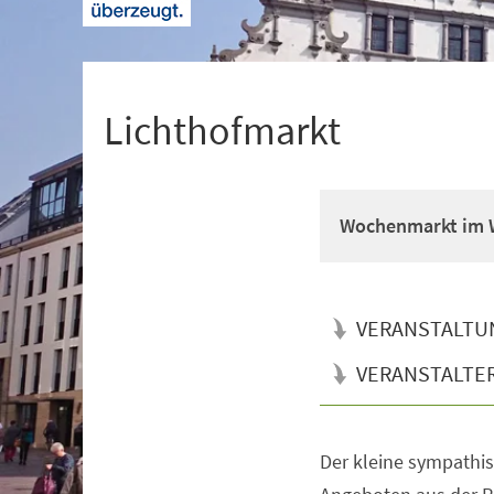
+
1
Lichthofmarkt
Wochenmarkt im W
VERANSTALTU
VERANSTALTE
Der kleine sympathi
Veranstaltungsinformationen