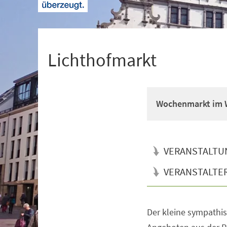
+
1
Lichthofmarkt
Wochenmarkt im W
VERANSTALTU
VERANSTALTE
Der kleine sympathi
Veranstaltungsinformationen