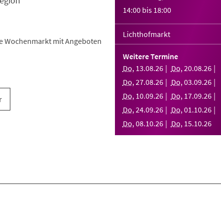
egion
14:00
bis
18:00
Lichthofmarkt
he Wochenmarkt mit Angeboten
Weitere Termine
Do
,
13
.
08
.
26
Do
,
20
.
08
.
26
Do
,
27
.
08
.
26
Do
,
03
.
09
.
26
Do
,
10
.
09
.
26
Do
,
17
.
09
.
26
r
Do
,
24
.
09
.
26
Do
,
01
.
10
.
26
Do
,
08
.
10
.
26
Do
,
15
.
10
.
26