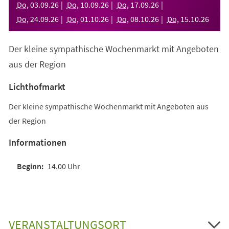
Do
,
03
.
09
.
26
Do
,
10
.
09
.
26
Do
,
17
.
09
.
26
Do
,
24
.
09
.
26
Do
,
01
.
10
.
26
Do
,
08
.
10
.
26
Do
,
15
.
10
.
26
Der kleine sympathische Wochenmarkt mit Angeboten
aus der Region
Lichthofmarkt
Der kleine sympathische Wochenmarkt mit Angeboten aus
der Region
Informationen
14.00 Uhr
VERANSTALTUNGSORT