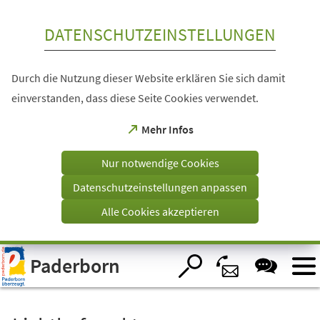
Inhalt anspringen
DATENSCHUTZEINSTELLUNGEN
Durch die Nutzung dieser Website erklären Sie sich damit
einverstanden, dass diese Seite Cookies verwendet.
(Öffnet
Mehr Infos
in
einem
Nur notwendige Cookies
neuen
Tab)
Datenschutzeinstellungen anpassen
Alle Cookies akzeptieren
Visuelle
Paderborn
Assistenzsoftware
öffnen.