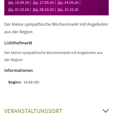
Do
,
10
.
09
.
26
Do
,
17
.
09
.
26
Do
,
24
.
09
.
26
Do
,
01
.
10
.
26
Do
,
08
.
10
.
26
Do
,
15
.
10
.
26
Der kleine sympathische Wochenmarkt mit Angeboten
aus der Region
Lichthofmarkt
Der kleine sympathische Wochenmarkt mit Angeboten aus
der Region
Informationen
14.00 Uhr
VERANSTALTUNGSORT