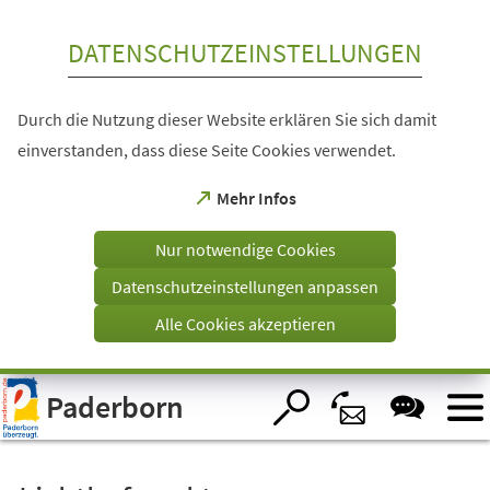
Inhalt anspringen
DATENSCHUTZEINSTELLUNGEN
Durch die Nutzung dieser Website erklären Sie sich damit
einverstanden, dass diese Seite Cookies verwendet.
(Öffnet
Mehr Infos
in
einem
Nur notwendige Cookies
neuen
Tab)
Datenschutzeinstellungen anpassen
Alle Cookies akzeptieren
Visuelle
Paderborn
Assistenzsoftware
öffnen.