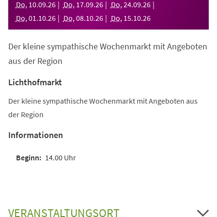
Do
,
10
.
09
.
26
Do
,
17
.
09
.
26
Do
,
24
.
09
.
26
Do
,
01
.
10
.
26
Do
,
08
.
10
.
26
Do
,
15
.
10
.
26
Der kleine sympathische Wochenmarkt mit Angeboten
aus der Region
Lichthofmarkt
Der kleine sympathische Wochenmarkt mit Angeboten aus
der Region
Informationen
14.00 Uhr
VERANSTALTUNGSORT