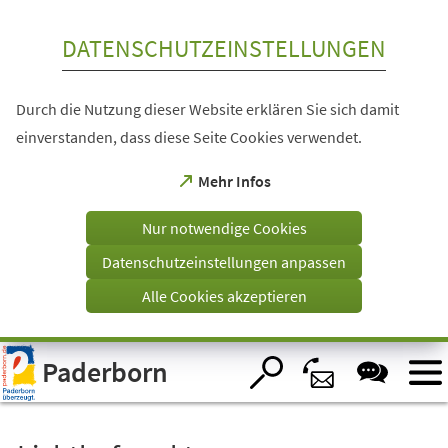
Inhalt anspringen
DATENSCHUTZEINSTELLUNGEN
Durch die Nutzung dieser Website erklären Sie sich damit
einverstanden, dass diese Seite Cookies verwendet.
(Öffnet
Mehr Infos
in
einem
Nur notwendige Cookies
neuen
Tab)
Datenschutzeinstellungen anpassen
Alle Cookies akzeptieren
Visuelle
Paderborn
Assistenzsoftware
öffnen.