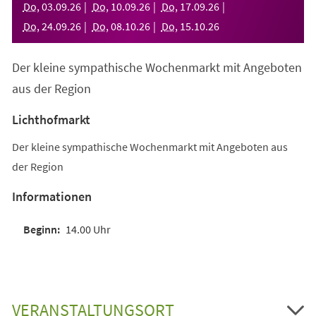
Do
,
03
.
09
.
26
Do
,
10
.
09
.
26
Do
,
17
.
09
.
26
Do
,
24
.
09
.
26
Do
,
08
.
10
.
26
Do
,
15
.
10
.
26
Der kleine sympathische Wochenmarkt mit Angeboten
aus der Region
Lichthofmarkt
Der kleine sympathische Wochenmarkt mit Angeboten aus
der Region
Informationen
14.00 Uhr
VERANSTALTUNGSORT