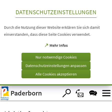
Inhalt anspringen
DATENSCHUTZEINSTELLUNGEN
Durch die Nutzung dieser Website erklären Sie sich damit
einverstanden, dass diese Seite Cookies verwendet.
(Öffnet
Mehr Infos
in
einem
Nur notwendige Cookies
neuen
Tab)
Datenschutzeinstellungen anpassen
Alle Cookies akzeptieren
Visuelle
Paderborn
Assistenzsoftware
öffnen.