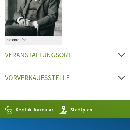
© gemeinfrei
VERANSTALTUNGSORT
VORVERKAUFSSTELLE
Kontaktformular
(Öffnet
Stadtplan
in
einem
neuen