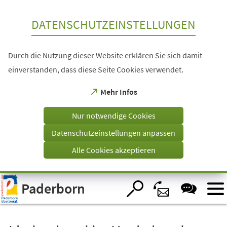
Inhalt anspringen
DATENSCHUTZEINSTELLUNGEN
Durch die Nutzung dieser Website erklären Sie sich damit
einverstanden, dass diese Seite Cookies verwendet.
(Öffnet
Mehr Infos
in
einem
Nur notwendige Cookies
neuen
Tab)
Datenschutzeinstellungen anpassen
Alle Cookies akzeptieren
Visuelle
Paderborn
Assistenzsoftware
öffnen.