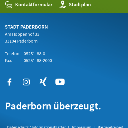
Kontaktformular
(Öffnet
Stadtplan
in
einem
neuen
Tab)
STADT PADERBORN
Am Hoppenhof 33
33104 Paderborn
Telefon:
05251 88-0
Fax:
05251 88-2000
Paderborn überzeugt.
Datenschutz / Informationsblätter
Impressum
Barrierefreiheit