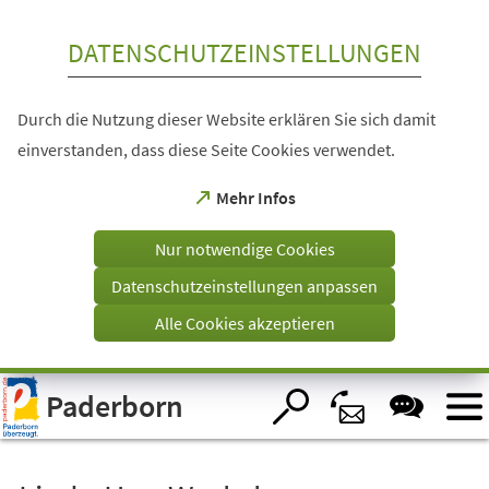
Inhalt anspringen
DATENSCHUTZEINSTELLUNGEN
Durch die Nutzung dieser Website erklären Sie sich damit
einverstanden, dass diese Seite Cookies verwendet.
(Öffnet
Mehr Infos
in
einem
Nur notwendige Cookies
neuen
Tab)
Datenschutzeinstellungen anpassen
Alle Cookies akzeptieren
Visuelle
Paderborn
Assistenzsoftware
öffnen.