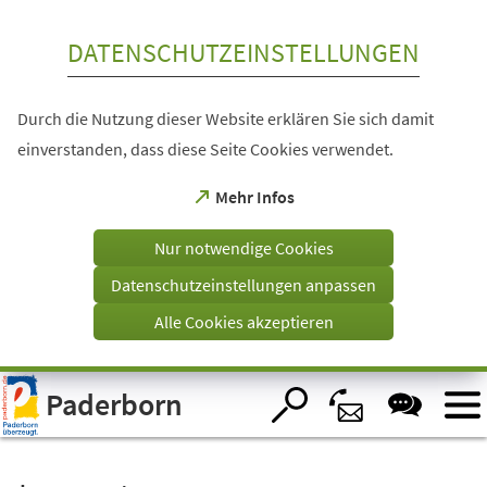
Inhalt anspringen
DATENSCHUTZEINSTELLUNGEN
Durch die Nutzung dieser Website erklären Sie sich damit
einverstanden, dass diese Seite Cookies verwendet.
(Öffnet
Mehr Infos
in
einem
Nur notwendige Cookies
neuen
Tab)
Datenschutzeinstellungen anpassen
Alle Cookies akzeptieren
Visuelle
Paderborn
Assistenzsoftware
öffnen.