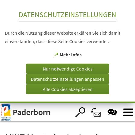
Inhalt anspringen
DATENSCHUTZEINSTELLUNGEN
Durch die Nutzung dieser Website erklären Sie sich damit
einverstanden, dass diese Seite Cookies verwendet.
(Öffnet
Mehr Infos
in
einem
Nur notwendige Cookies
neuen
Tab)
Datenschutzeinstellungen anpassen
Alle Cookies akzeptieren
Visuelle
Paderborn
Assistenzsoftware
öffnen.