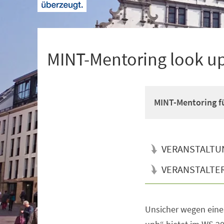
+
1
MINT-Mentoring look u
MINT-Mentoring fü
VERANSTALTU
VERANSTALTE
Unsicher wegen eine
Veranstaltungsinformationen