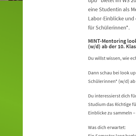
upb“ bietet im WS 2
eine Studentin als 
Labor-Einblicke und
für Schülerinnen*.
MINT-Mentoring look
(w/d) ab der 10. Kla
Du willst wissen, wie e
Dann schau bei look up
Schülerinnen* (w/d) ab 
Du interessierst dich f
Studium das Richtige fü
Einblicke zu sammeln –
Was dich erwartet:
Ein Semester lang begl