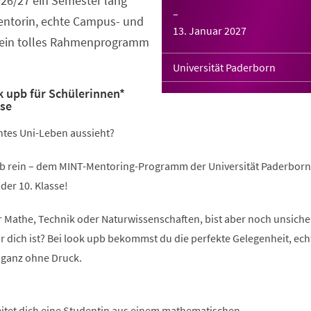
026/27 ein Semester lang
–
Mentorin, echte Campus- und
13. Januar 2027
 ein tolles Rahmenprogramm
Universität Paderborn
 upb für Schülerinnen*
sse
chtes Uni-Leben aussieht?
b rein – dem MINT-Mentoring-Programm der Universität Paderborn
der 10. Klasse!
ür Mathe, Technik oder Naturwissenschaften, bist aber noch unsicher
r dich ist? Bei look upb bekommst du die perfekte Gelegenheit, ech
 ganz ohne Druck.
eitet dich eine Studentin aus einem mathematischen,