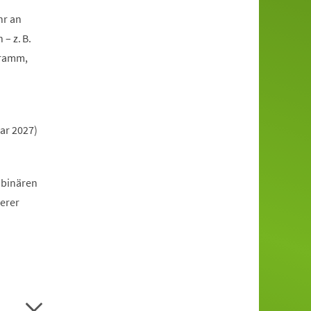
hr an
– z. B.
gramm,
ar 2027)
 binären
erer