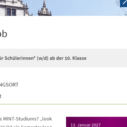
pb
r Schülerinnen* (w/d) ab der 10. Klasse
NGSORT
R
s MINT-Studiums? „look
13. Januar 2027