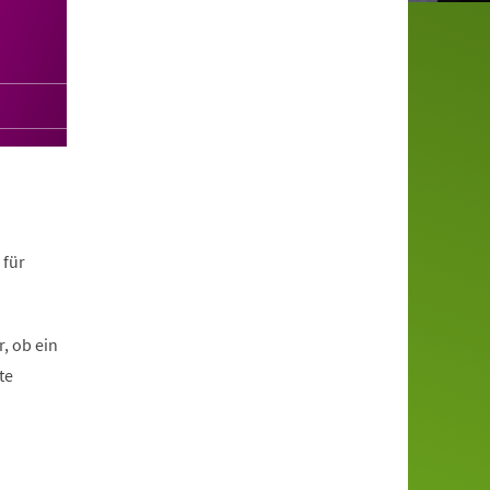
 für
, ob ein
te