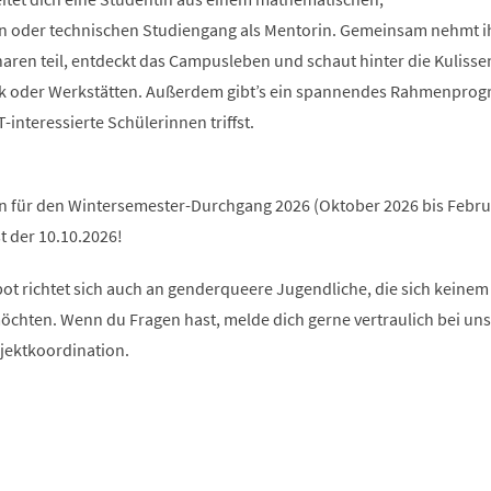
n oder technischen Studiengang als Mentorin. Gemeinsam nehmt i
en teil, entdeckt das Campusleben und schaut hinter die Kulissen 
hek oder Werkstätten. Außerdem gibt’s ein spannendes Rahmenpro
interessierte Schülerinnen triffst.
an für den Wintersemester-Durchgang 2026 (Oktober 2026 bis Febru
t der 10.10.2026!
ot richtet sich auch an genderqueere Jugendliche, die sich keinem
chten. Wenn du Fragen hast, melde dich gerne vertraulich bei uns
ojektkoordination.