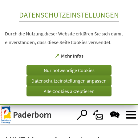
Inhalt anspringen
DATENSCHUTZEINSTELLUNGEN
Durch die Nutzung dieser Website erklären Sie sich damit
einverstanden, dass diese Seite Cookies verwendet.
(Öffnet
Mehr Infos
in
einem
Nur notwendige Cookies
neuen
Tab)
Datenschutzeinstellungen anpassen
Alle Cookies akzeptieren
Visuelle
Paderborn
Assistenzsoftware
öffnen.