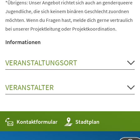
*Übrigens: Unser Angebot richtet sich auch an genderqueere
Jugendliche, die sich keinem binären Geschlecht zuordnen
möchten. Wenn du Fragen hast, melde dich gerne vertraulich
bei unserer Projektleitung oder Projektkoordination.
Informationen
VERANSTALTUNGSORT
VERANSTALTER
Kontaktformular
(Öffnet
Stadtplan
in
einem
neuen