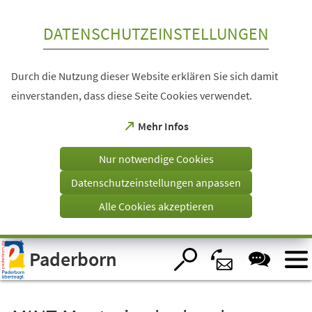
Inhalt anspringen
DATENSCHUTZEINSTELLUNGEN
Durch die Nutzung dieser Website erklären Sie sich damit
einverstanden, dass diese Seite Cookies verwendet.
(Öffnet
Mehr Infos
in
einem
Nur notwendige Cookies
neuen
Tab)
Datenschutzeinstellungen anpassen
Alle Cookies akzeptieren
Visuelle
Paderborn
Assistenzsoftware
öffnen.