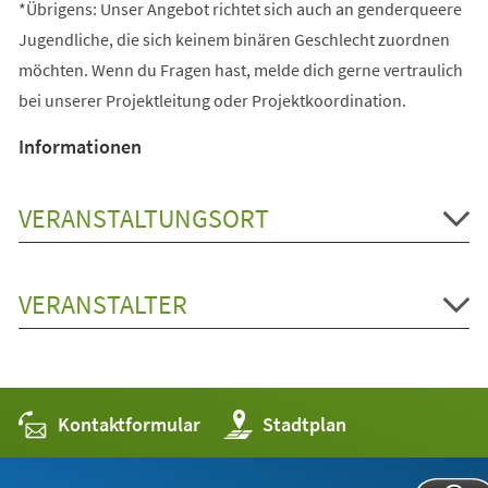
*Übrigens: Unser Angebot richtet sich auch an genderqueere
Jugendliche, die sich keinem binären Geschlecht zuordnen
möchten. Wenn du Fragen hast, melde dich gerne vertraulich
bei unserer Projektleitung oder Projektkoordination.
Informationen
VERANSTALTUNGSORT
VERANSTALTER
Kontaktformular
(Öffnet
Stadtplan
in
einem
neuen