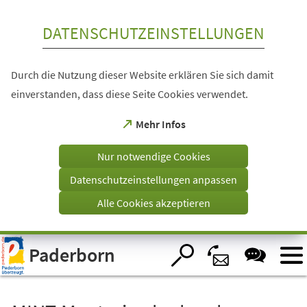
Inhalt anspringen
DATENSCHUTZEINSTELLUNGEN
Durch die Nutzung dieser Website erklären Sie sich damit
einverstanden, dass diese Seite Cookies verwendet.
(Öffnet
Mehr Infos
in
einem
Nur notwendige Cookies
neuen
Tab)
Datenschutzeinstellungen anpassen
Alle Cookies akzeptieren
Visuelle
Paderborn
Assistenzsoftware
öffnen.