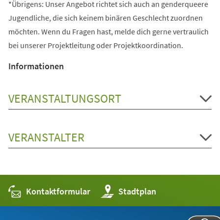
*Übrigens: Unser Angebot richtet sich auch an genderqueere
Jugendliche, die sich keinem binären Geschlecht zuordnen
möchten. Wenn du Fragen hast, melde dich gerne vertraulich
bei unserer Projektleitung oder Projektkoordination.
Informationen
VERANSTALTUNGSORT
VERANSTALTER
Kontaktformular
(Öffnet
Stadtplan
in
einem
neuen