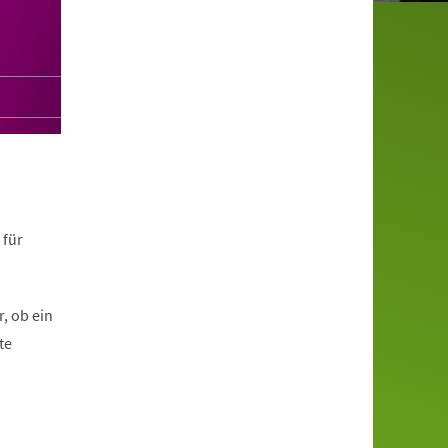
 für
, ob ein
te