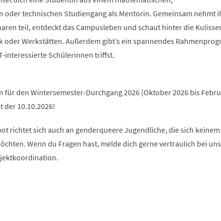
n oder technischen Studiengang als Mentorin. Gemeinsam nehmt i
en teil, entdeckt das Campusleben und schaut hinter die Kulissen 
hek oder Werkstätten. Außerdem gibt’s ein spannendes Rahmenpro
interessierte Schülerinnen triffst.
an für den Wintersemester-Durchgang 2026 (Oktober 2026 bis Febru
t der 10.10.2026!
ot richtet sich auch an genderqueere Jugendliche, die sich keinem
chten. Wenn du Fragen hast, melde dich gerne vertraulich bei uns
ojektkoordination.