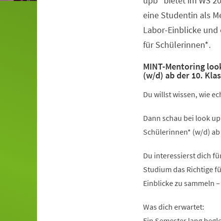
upb“ bietet im WS 2
eine Studentin als 
Labor-Einblicke und
für Schülerinnen*.
MINT-Mentoring look
(w/d) ab der 10. Kla
Du willst wissen, wie e
Dann schau bei look up
Schülerinnen* (w/d) ab 
Du interessierst dich f
Studium das Richtige fü
Einblicke zu sammeln –
Was dich erwartet:
Ein Semester lang begl