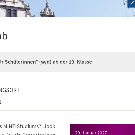
pb
r Schülerinnen* (w/d) ab der 10. Klasse
NGSORT
R
s MINT-Studiums? „look
20. Januar 2027