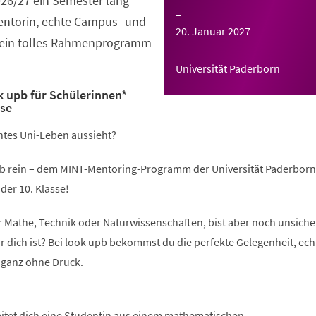
026/27 ein Semester lang
–
Mentorin, echte Campus- und
20. Januar 2027
 ein tolles Rahmenprogramm
Universität Paderborn
 upb für Schülerinnen*
sse
chtes Uni-Leben aussieht?
b rein – dem MINT-Mentoring-Programm der Universität Paderborn
der 10. Klasse!
ür Mathe, Technik oder Naturwissenschaften, bist aber noch unsicher
r dich ist? Bei look upb bekommst du die perfekte Gelegenheit, ech
 ganz ohne Druck.
eitet dich eine Studentin aus einem mathematischen,