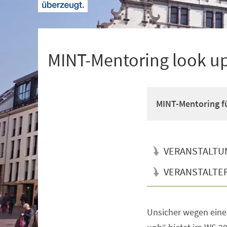
+
1
MINT-Mentoring look u
MINT-Mentoring fü
VERANSTALTU
VERANSTALTE
Unsicher wegen eine
Veranstaltungsinformationen