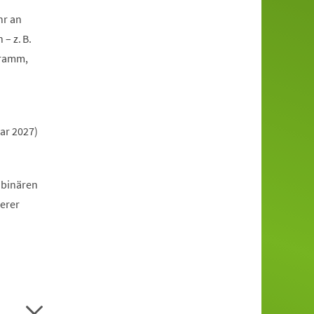
hr an
– z. B.
gramm,
ar 2027)
 binären
erer