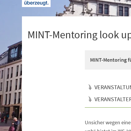
+
1
MINT-Mentoring look u
MINT-Mentoring fü
VERANSTALTU
VERANSTALTE
Unsicher wegen eine
Veranstaltungsinformationen