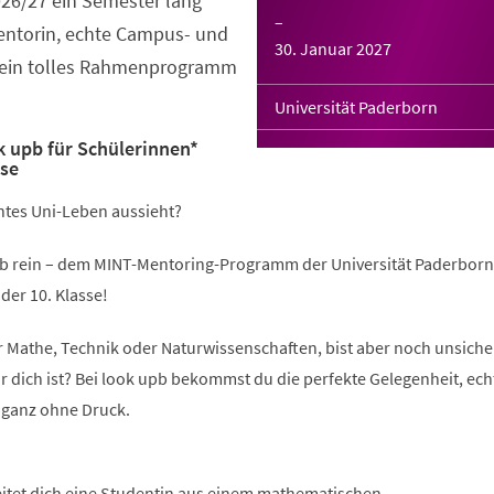
026/27 ein Semester lang
–
Mentorin, echte Campus- und
30. Januar 2027
 ein tolles Rahmenprogramm
Universität Paderborn
 upb für Schülerinnen*
sse
chtes Uni-Leben aussieht?
b rein – dem MINT-Mentoring-Programm der Universität Paderborn
der 10. Klasse!
ür Mathe, Technik oder Naturwissenschaften, bist aber noch unsicher
r dich ist? Bei look upb bekommst du die perfekte Gelegenheit, ech
 ganz ohne Druck.
eitet dich eine Studentin aus einem mathematischen,