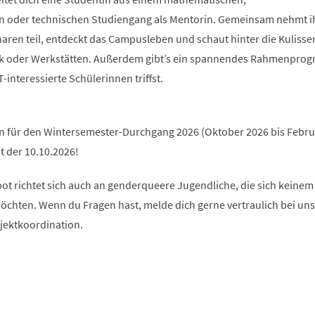
n oder technischen Studiengang als Mentorin. Gemeinsam nehmt i
en teil, entdeckt das Campusleben und schaut hinter die Kulissen 
hek oder Werkstätten. Außerdem gibt’s ein spannendes Rahmenpro
interessierte Schülerinnen triffst.
an für den Wintersemester-Durchgang 2026 (Oktober 2026 bis Febru
t der 10.10.2026!
ot richtet sich auch an genderqueere Jugendliche, die sich keinem
chten. Wenn du Fragen hast, melde dich gerne vertraulich bei uns
ojektkoordination.