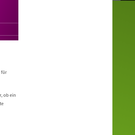
 für
, ob ein
te