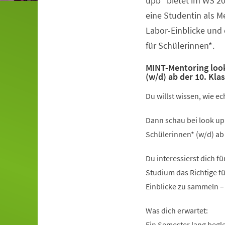
upb“ bietet im WS 2
eine Studentin als 
Labor-Einblicke und
für Schülerinnen*.
MINT-Mentoring look
(w/d) ab der 10. Kla
Du willst wissen, wie e
Dann schau bei look up
Schülerinnen* (w/d) ab 
Du interessierst dich f
Studium das Richtige fü
Einblicke zu sammeln –
Was dich erwartet:
Ein Semester lang begl