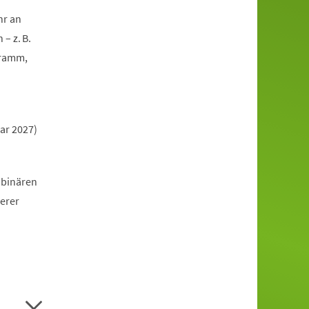
hr an
– z. B.
gramm,
ar 2027)
 binären
erer