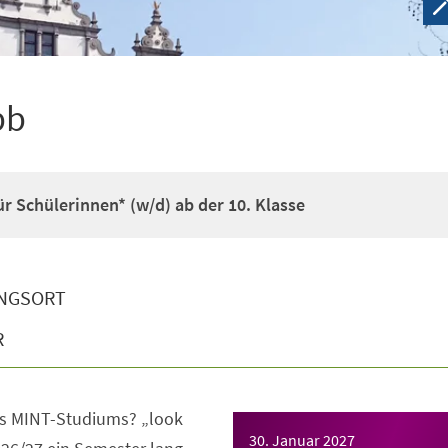
pb
r Schülerinnen* (w/d) ab der 10. Klasse
NGSORT
R
s MINT-Studiums? „look
30. Januar 2027