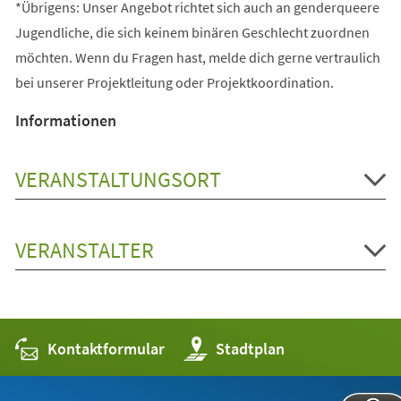
*Übrigens: Unser Angebot richtet sich auch an genderqueere
Jugendliche, die sich keinem binären Geschlecht zuordnen
möchten. Wenn du Fragen hast, melde dich gerne vertraulich
bei unserer Projektleitung oder Projektkoordination.
Informationen
VERANSTALTUNGSORT
VERANSTALTER
Kontaktformular
(Öffnet
Stadtplan
in
einem
neuen