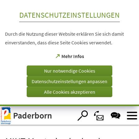
Inhalt anspringen
DATENSCHUTZEINSTELLUNGEN
Durch die Nutzung dieser Website erklären Sie sich damit
einverstanden, dass diese Seite Cookies verwendet.
(Öffnet
Mehr Infos
in
einem
Nur notwendige Cookies
neuen
Tab)
Datenschutzeinstellungen anpassen
Alle Cookies akzeptieren
Visuelle
Paderborn
Assistenzsoftware
öffnen.