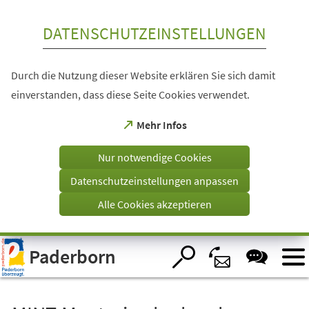
Inhalt anspringen
DATENSCHUTZEINSTELLUNGEN
Durch die Nutzung dieser Website erklären Sie sich damit
einverstanden, dass diese Seite Cookies verwendet.
(Öffnet
Mehr Infos
in
einem
Nur notwendige Cookies
neuen
Tab)
Datenschutzeinstellungen anpassen
Alle Cookies akzeptieren
Visuelle
Paderborn
Assistenzsoftware
öffnen.