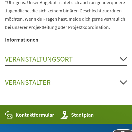
*Übrigens: Unser Angebot richtet sich auch an genderqueere
Jugendliche, die sich keinem binären Geschlecht zuordnen
möchten. Wenn du Fragen hast, melde dich gerne vertraulich
bei unserer Projektleitung oder Projektkoordination.
Informationen
VERANSTALTUNGSORT
VERANSTALTER
Kontaktformular
(Öffnet
Stadtplan
in
einem
neuen