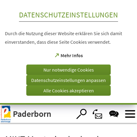
Inhalt anspringen
DATENSCHUTZEINSTELLUNGEN
Durch die Nutzung dieser Website erklären Sie sich damit
einverstanden, dass diese Seite Cookies verwendet.
(Öffnet
Mehr Infos
in
einem
Nur notwendige Cookies
neuen
Tab)
Datenschutzeinstellungen anpassen
Alle Cookies akzeptieren
Visuelle
Paderborn
Assistenzsoftware
öffnen.