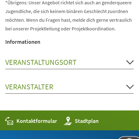
*Übrigens: Unser Angebot richtet sich auch an genderqueere
Jugendliche, die sich keinem binären Geschlecht zuordnen
möchten. Wenn du Fragen hast, melde dich gerne vertraulich
bei unserer Projektleitung oder Projektkoordination.
Informationen
VERANSTALTUNGSORT
VERANSTALTER
Kontaktformular
(Öffnet
Stadtplan
in
einem
neuen