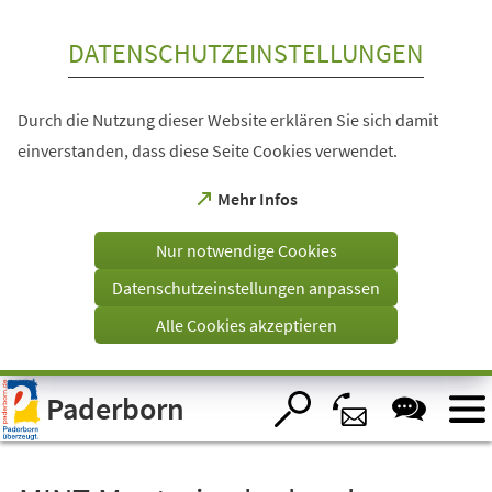
Inhalt anspringen
DATENSCHUTZEINSTELLUNGEN
Durch die Nutzung dieser Website erklären Sie sich damit
einverstanden, dass diese Seite Cookies verwendet.
(Öffnet
Mehr Infos
in
einem
Nur notwendige Cookies
neuen
Tab)
Datenschutzeinstellungen anpassen
Alle Cookies akzeptieren
Visuelle
Paderborn
Assistenzsoftware
öffnen.