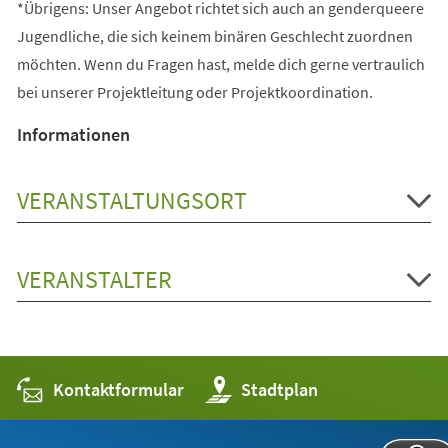
*Übrigens: Unser Angebot richtet sich auch an genderqueere
Jugendliche, die sich keinem binären Geschlecht zuordnen
möchten. Wenn du Fragen hast, melde dich gerne vertraulich
bei unserer Projektleitung oder Projektkoordination.
Informationen
VERANSTALTUNGSORT
VERANSTALTER
Kontaktformular
(Öffnet
Stadtplan
in
einem
neuen