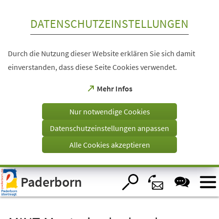
Inhalt anspringen
DATENSCHUTZEINSTELLUNGEN
Durch die Nutzung dieser Website erklären Sie sich damit
einverstanden, dass diese Seite Cookies verwendet.
(Öffnet
Mehr Infos
in
einem
Nur notwendige Cookies
neuen
Tab)
Datenschutzeinstellungen anpassen
Alle Cookies akzeptieren
Visuelle
Paderborn
Assistenzsoftware
öffnen.