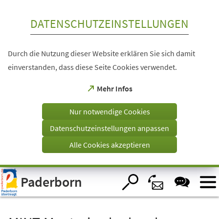
Inhalt anspringen
DATENSCHUTZEINSTELLUNGEN
Durch die Nutzung dieser Website erklären Sie sich damit
einverstanden, dass diese Seite Cookies verwendet.
(Öffnet
Mehr Infos
in
einem
Nur notwendige Cookies
neuen
Tab)
Datenschutzeinstellungen anpassen
Alle Cookies akzeptieren
Visuelle
Paderborn
Assistenzsoftware
öffnen.