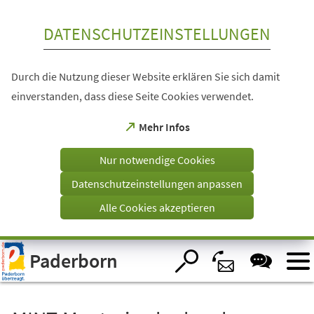
Inhalt anspringen
DATENSCHUTZEINSTELLUNGEN
Durch die Nutzung dieser Website erklären Sie sich damit
einverstanden, dass diese Seite Cookies verwendet.
(Öffnet
Mehr Infos
in
einem
Nur notwendige Cookies
neuen
Tab)
Datenschutzeinstellungen anpassen
Alle Cookies akzeptieren
Visuelle
Paderborn
Assistenzsoftware
öffnen.