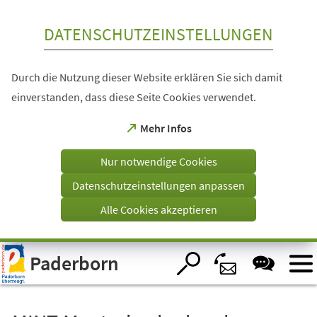
Inhalt anspringen
DATENSCHUTZEINSTELLUNGEN
Durch die Nutzung dieser Website erklären Sie sich damit
einverstanden, dass diese Seite Cookies verwendet.
(Öffnet
Mehr Infos
in
einem
Nur notwendige Cookies
neuen
Tab)
Datenschutzeinstellungen anpassen
Alle Cookies akzeptieren
Visuelle
Paderborn
Assistenzsoftware
öffnen.