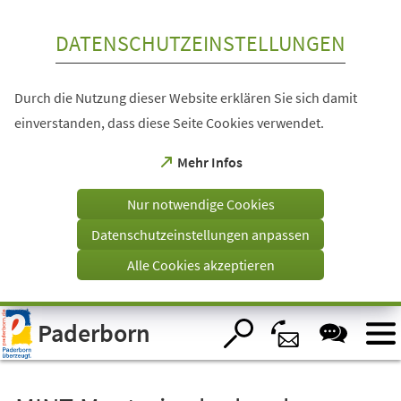
Inhalt anspringen
DATENSCHUTZEINSTELLUNGEN
Durch die Nutzung dieser Website erklären Sie sich damit
einverstanden, dass diese Seite Cookies verwendet.
(Öffnet
Mehr Infos
in
einem
Nur notwendige Cookies
neuen
Tab)
Datenschutzeinstellungen anpassen
Alle Cookies akzeptieren
Visuelle
Paderborn
Assistenzsoftware
öffnen.