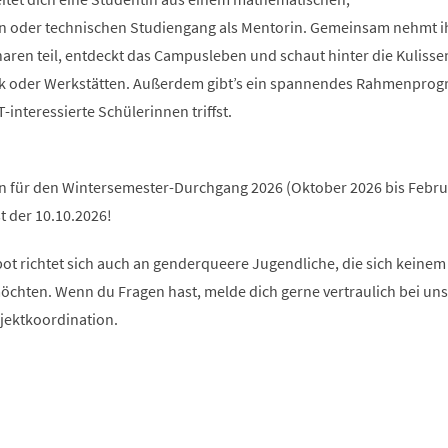
n oder technischen Studiengang als Mentorin. Gemeinsam nehmt i
en teil, entdeckt das Campusleben und schaut hinter die Kulissen 
hek oder Werkstätten. Außerdem gibt’s ein spannendes Rahmenpro
interessierte Schülerinnen triffst.
an für den Wintersemester-Durchgang 2026 (Oktober 2026 bis Febru
t der 10.10.2026!
ot richtet sich auch an genderqueere Jugendliche, die sich keinem
chten. Wenn du Fragen hast, melde dich gerne vertraulich bei uns
ojektkoordination.