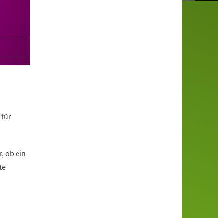
 für
, ob ein
te