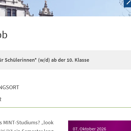
pb
r Schülerinnen* (w/d) ab der 10. Klasse
NGSORT
R
s MINT-Studiums? „look
07. Oktober 2026