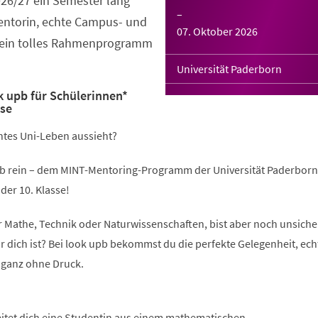
026/27 ein Semester lang
–
Mentorin, echte Campus- und
07. Oktober 2026
 ein tolles Rahmenprogramm
Universität Paderborn
 upb für Schülerinnen*
sse
chtes Uni-Leben aussieht?
b rein – dem MINT-Mentoring-Programm der Universität Paderborn
der 10. Klasse!
ür Mathe, Technik oder Naturwissenschaften, bist aber noch unsicher
r dich ist? Bei look upb bekommst du die perfekte Gelegenheit, ech
 ganz ohne Druck.
eitet dich eine Studentin aus einem mathematischen,