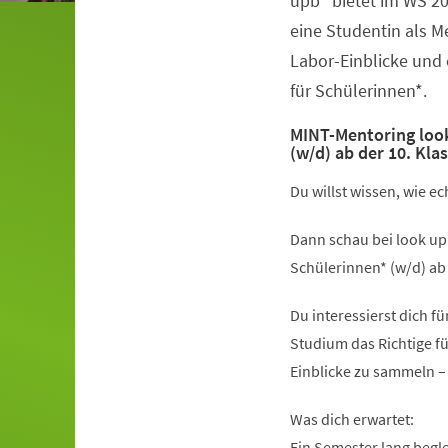
upb“ bietet im WS 2
eine Studentin als 
Labor-Einblicke und
für Schülerinnen*.
MINT-Mentoring look
(w/d) ab der 10. Kla
Du willst wissen, wie e
Dann schau bei look up
Schülerinnen* (w/d) ab 
Du interessierst dich f
Studium das Richtige fü
Einblicke zu sammeln –
Was dich erwartet:
Ein Semester lang begl