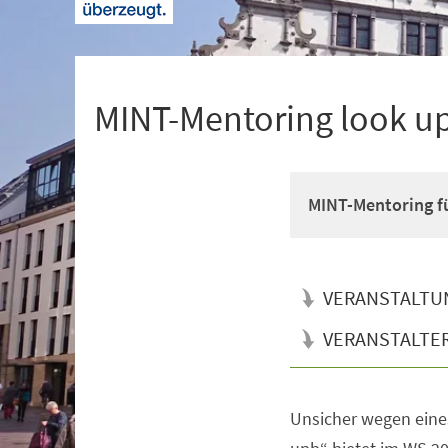
+
1
MINT-Mentoring look u
MINT-Mentoring fü
VERANSTALTU
VERANSTALTE
Unsicher wegen eine
Veranstaltungsinformationen