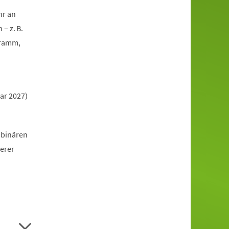
hr an
– z. B.
gramm,
ar 2027)
 binären
erer