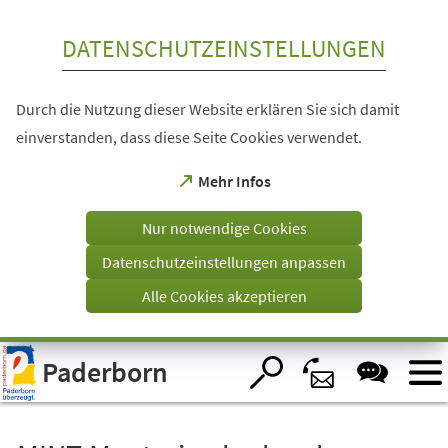
Inhalt anspringen
DATENSCHUTZEINSTELLUNGEN
Durch die Nutzung dieser Website erklären Sie sich damit
einverstanden, dass diese Seite Cookies verwendet.
(Öffnet
Mehr Infos
in
einem
Nur notwendige Cookies
neuen
Tab)
Datenschutzeinstellungen anpassen
Alle Cookies akzeptieren
Visuelle
Paderborn
Assistenzsoftware
öffnen.