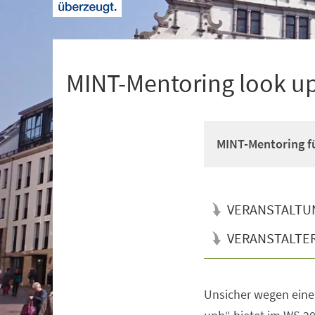
+
1
MINT-Mentoring look u
MINT-Mentoring fü
VERANSTALTU
VERANSTALTE
Unsicher wegen eine
Veranstaltungsinformationen