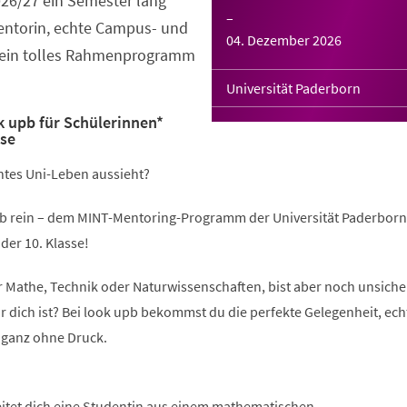
026/27 ein Semester lang
–
Mentorin, echte Campus- und
04. Dezember 2026
 ein tolles Rahmenprogramm
Universität Paderborn
 upb für Schülerinnen*
sse
chtes Uni-Leben aussieht?
b rein – dem MINT-Mentoring-Programm der Universität Paderborn
der 10. Klasse!
ür Mathe, Technik oder Naturwissenschaften, bist aber noch unsicher
r dich ist? Bei look upb bekommst du die perfekte Gelegenheit, ech
 ganz ohne Druck.
eitet dich eine Studentin aus einem mathematischen,