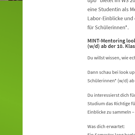
upb“ bietet im WS 2
eine Studentin als 
Labor-Einblicke und
für Schülerinnen*.
MINT-Mentoring look
(w/d) ab der 10. Kla
Du willst wissen, wie e
Dann schau bei look up
Schülerinnen* (w/d) ab 
Du interessierst dich f
Studium das Richtige fü
Einblicke zu sammeln –
Was dich erwartet:
Ein Semester lang begl