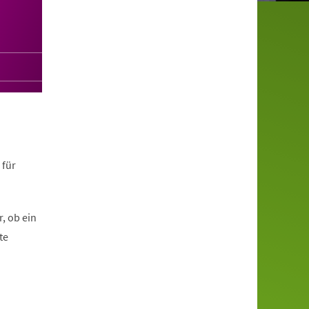
 für
, ob ein
te