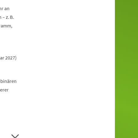
hr an
– z. B.
gramm,
ar 2027)
 binären
erer