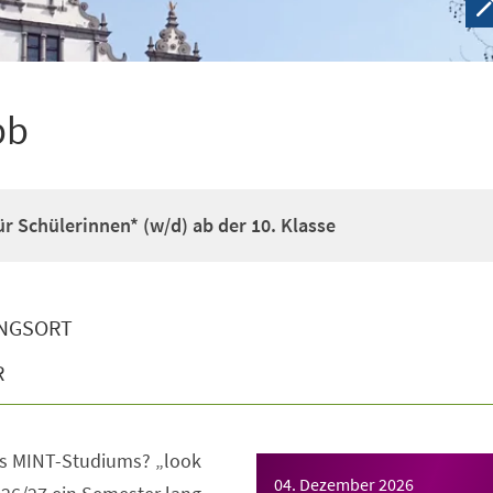
pb
r Schülerinnen* (w/d) ab der 10. Klasse
NGSORT
R
s MINT-Studiums? „look
04. Dezember 2026