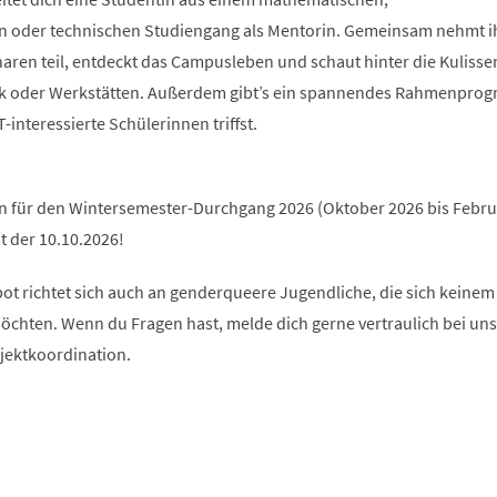
n oder technischen Studiengang als Mentorin. Gemeinsam nehmt i
en teil, entdeckt das Campusleben und schaut hinter die Kulissen 
hek oder Werkstätten. Außerdem gibt’s ein spannendes Rahmenpro
interessierte Schülerinnen triffst.
an für den Wintersemester-Durchgang 2026 (Oktober 2026 bis Febru
t der 10.10.2026!
ot richtet sich auch an genderqueere Jugendliche, die sich keinem
chten. Wenn du Fragen hast, melde dich gerne vertraulich bei uns
ojektkoordination.