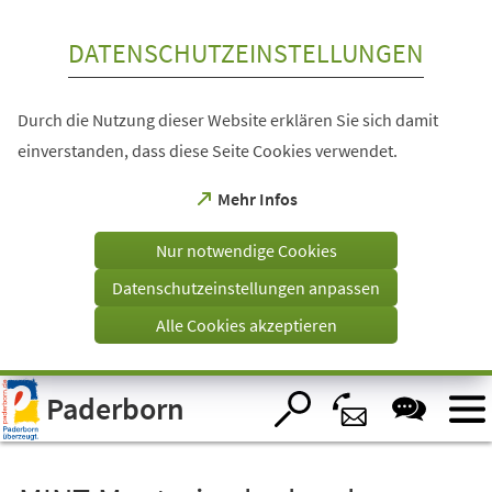
Inhalt anspringen
DATENSCHUTZEINSTELLUNGEN
Durch die Nutzung dieser Website erklären Sie sich damit
einverstanden, dass diese Seite Cookies verwendet.
(Öffnet
Mehr Infos
in
einem
Nur notwendige Cookies
neuen
Tab)
Datenschutzeinstellungen anpassen
Alle Cookies akzeptieren
Visuelle
Paderborn
Assistenzsoftware
öffnen.