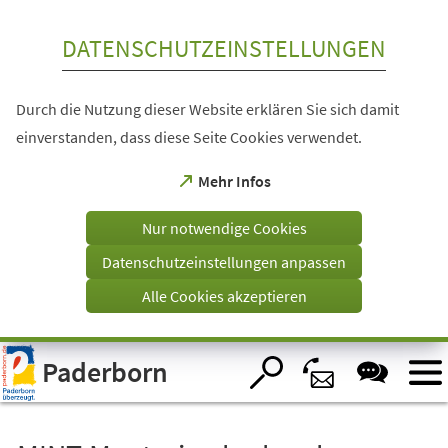
Inhalt anspringen
DATENSCHUTZEINSTELLUNGEN
Durch die Nutzung dieser Website erklären Sie sich damit
einverstanden, dass diese Seite Cookies verwendet.
(Öffnet
Mehr Infos
in
einem
Nur notwendige Cookies
neuen
Tab)
Datenschutzeinstellungen anpassen
Alle Cookies akzeptieren
Visuelle
Paderborn
Assistenzsoftware
öffnen.