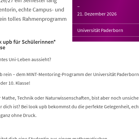
026/27 ein Semester lang
–
Mentorin, echte Campus- und
21. Dezember 2026
 ein tolles Rahmenprogramm
Universität Paderborn
 upb für Schülerinnen*
sse
chtes Uni-Leben aussieht?
b rein – dem MINT-Mentoring-Programm der Universität Paderborn
der 10. Klasse!
ür Mathe, Technik oder Naturwissenschaften, bist aber noch unsicher
r dich ist? Bei look upb bekommst du die perfekte Gelegenheit, ech
 ganz ohne Druck.
eitet dich eine Studentin aus einem mathematischen,