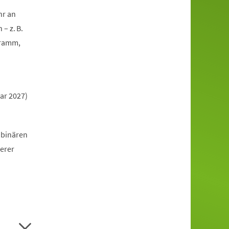
hr an
– z. B.
gramm,
ar 2027)
 binären
erer