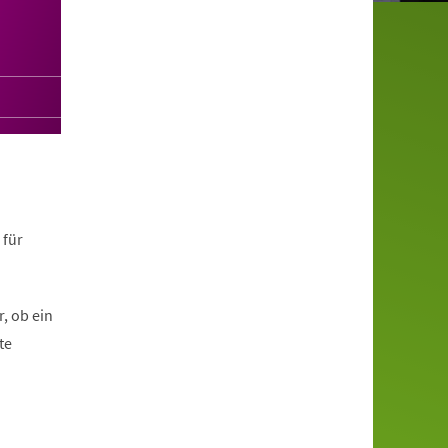
 für
, ob ein
te