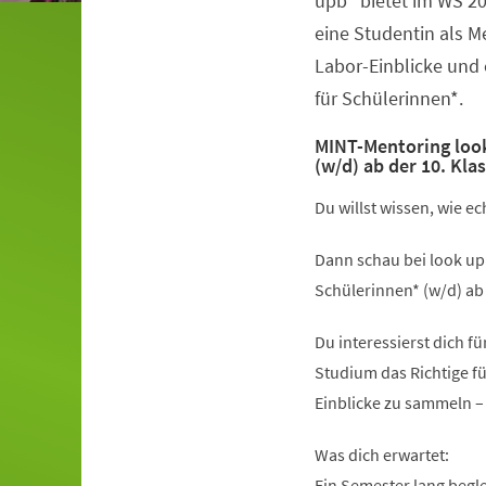
upb“ bietet im WS 2
eine Studentin als 
Labor-Einblicke und
für Schülerinnen*.
MINT-Mentoring look
(w/d) ab der 10. Kla
Du willst wissen, wie e
Dann schau bei look up
Schülerinnen* (w/d) ab 
Du interessierst dich f
Studium das Richtige fü
Einblicke zu sammeln –
Was dich erwartet:
Ein Semester lang begl