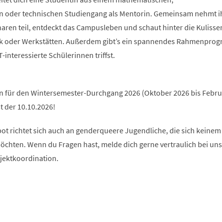
n oder technischen Studiengang als Mentorin. Gemeinsam nehmt i
en teil, entdeckt das Campusleben und schaut hinter die Kulissen 
hek oder Werkstätten. Außerdem gibt’s ein spannendes Rahmenpro
interessierte Schülerinnen triffst.
an für den Wintersemester-Durchgang 2026 (Oktober 2026 bis Febru
t der 10.10.2026!
ot richtet sich auch an genderqueere Jugendliche, die sich keinem
chten. Wenn du Fragen hast, melde dich gerne vertraulich bei uns
ojektkoordination.