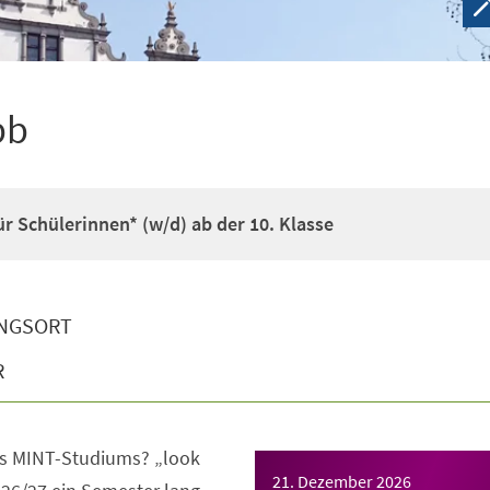
pb
r Schülerinnen* (w/d) ab der 10. Klasse
NGSORT
R
s MINT-Studiums? „look
21. Dezember 2026