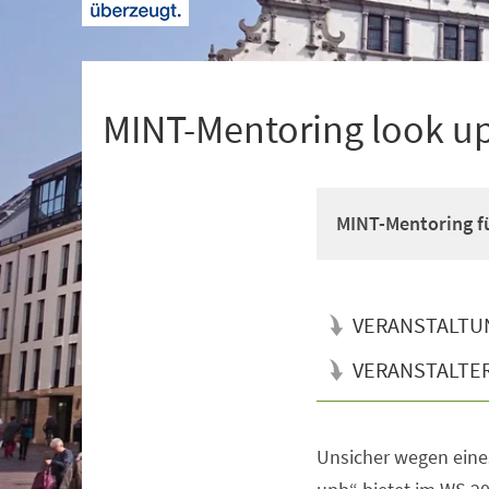
+
1
MINT-Mentoring look u
MINT-Mentoring fü
VERANSTALTU
VERANSTALTE
Unsicher wegen eine
Veranstaltungsinformationen