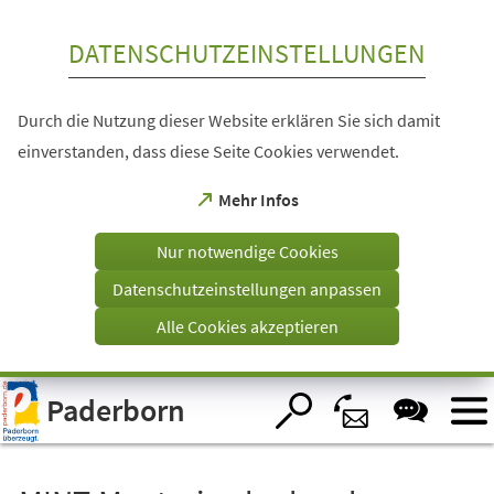
Inhalt anspringen
DATENSCHUTZEINSTELLUNGEN
Durch die Nutzung dieser Website erklären Sie sich damit
einverstanden, dass diese Seite Cookies verwendet.
(Öffnet
Mehr Infos
in
einem
Nur notwendige Cookies
neuen
Tab)
Datenschutzeinstellungen anpassen
Alle Cookies akzeptieren
Visuelle
Paderborn
Assistenzsoftware
öffnen.