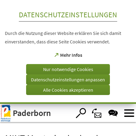
Inhalt anspringen
DATENSCHUTZEINSTELLUNGEN
Durch die Nutzung dieser Website erklären Sie sich damit
einverstanden, dass diese Seite Cookies verwendet.
(Öffnet
Mehr Infos
in
einem
Nur notwendige Cookies
neuen
Tab)
Datenschutzeinstellungen anpassen
Alle Cookies akzeptieren
Visuelle
Paderborn
Assistenzsoftware
öffnen.