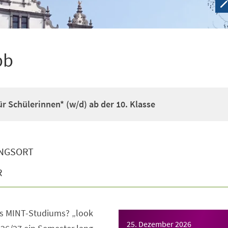
pb
r Schülerinnen* (w/d) ab der 10. Klasse
NGSORT
R
s MINT-Studiums? „look
25. Dezember 2026