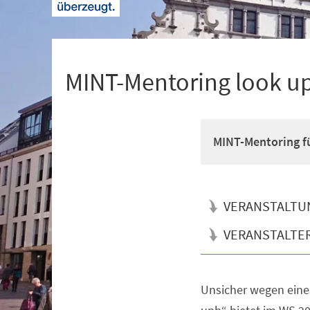
+
1
MINT-Mentoring look u
MINT-Mentoring fü
VERANSTALTU
VERANSTALTE
Unsicher wegen eine
Veranstaltungsinformationen