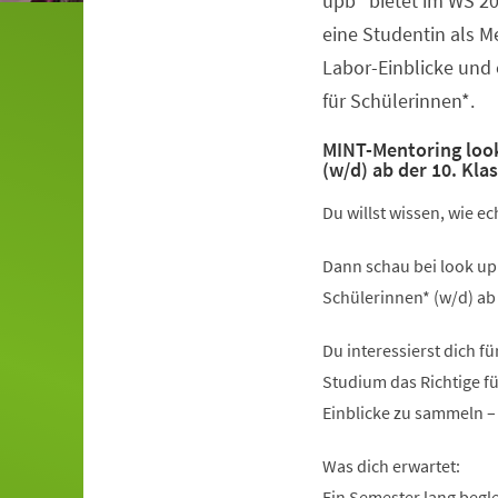
upb“ bietet im WS 2
eine Studentin als 
Labor-Einblicke und
für Schülerinnen*.
MINT-Mentoring look
(w/d) ab der 10. Kla
Du willst wissen, wie e
Dann schau bei look up
Schülerinnen* (w/d) ab 
Du interessierst dich f
Studium das Richtige fü
Einblicke zu sammeln –
Was dich erwartet:
Ein Semester lang begl