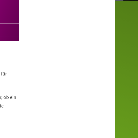
 für
, ob ein
te