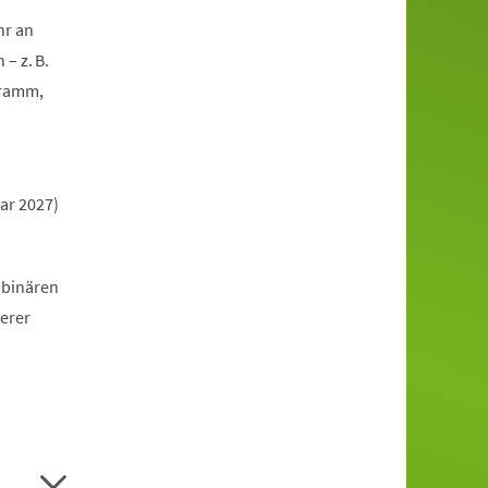
hr an
– z. B.
gramm,
ar 2027)
 binären
erer