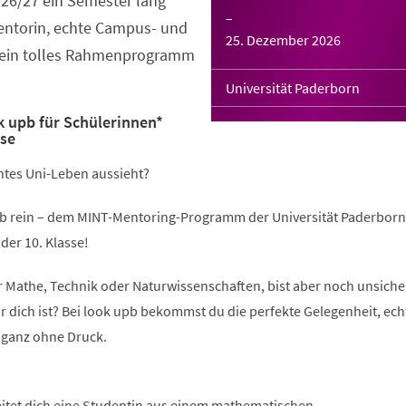
026/27 ein Semester lang
–
Mentorin, echte Campus- und
25. Dezember 2026
 ein tolles Rahmenprogramm
Universität Paderborn
 upb für Schülerinnen*
sse
chtes Uni-Leben aussieht?
b rein – dem MINT-Mentoring-Programm der Universität Paderborn
der 10. Klasse!
ür Mathe, Technik oder Naturwissenschaften, bist aber noch unsicher
r dich ist? Bei look upb bekommst du die perfekte Gelegenheit, ech
 ganz ohne Druck.
eitet dich eine Studentin aus einem mathematischen,