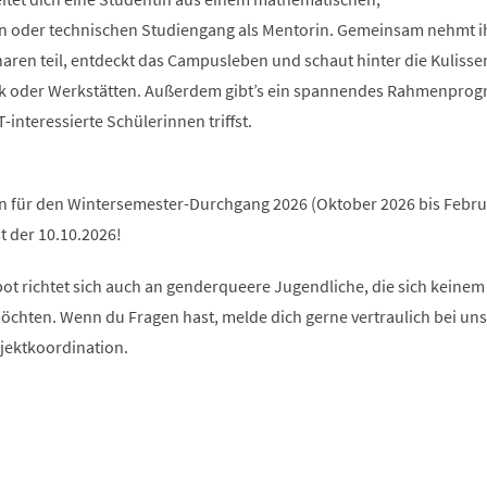
n oder technischen Studiengang als Mentorin. Gemeinsam nehmt i
en teil, entdeckt das Campusleben und schaut hinter die Kulissen 
hek oder Werkstätten. Außerdem gibt’s ein spannendes Rahmenpro
interessierte Schülerinnen triffst.
an für den Wintersemester-Durchgang 2026 (Oktober 2026 bis Febru
t der 10.10.2026!
ot richtet sich auch an genderqueere Jugendliche, die sich keinem
chten. Wenn du Fragen hast, melde dich gerne vertraulich bei uns
ojektkoordination.