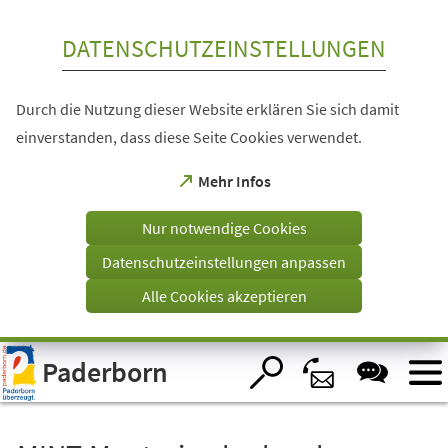
Inhalt anspringen
DATENSCHUTZEINSTELLUNGEN
Durch die Nutzung dieser Website erklären Sie sich damit
einverstanden, dass diese Seite Cookies verwendet.
(Öffnet
Mehr Infos
in
einem
Nur notwendige Cookies
neuen
Tab)
Datenschutzeinstellungen anpassen
Alle Cookies akzeptieren
Visuelle
Paderborn
Assistenzsoftware
öffnen.