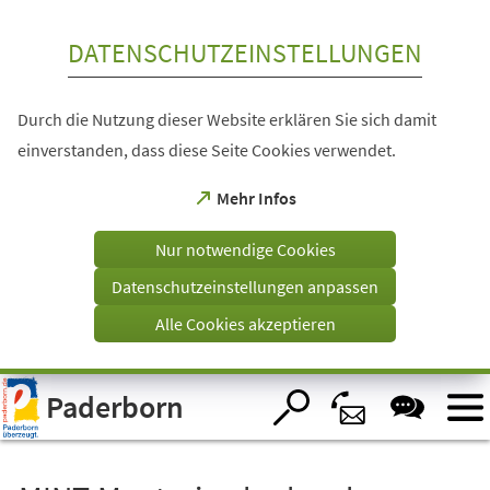
Inhalt anspringen
DATENSCHUTZEINSTELLUNGEN
Durch die Nutzung dieser Website erklären Sie sich damit
einverstanden, dass diese Seite Cookies verwendet.
(Öffnet
Mehr Infos
in
einem
Nur notwendige Cookies
neuen
Tab)
Datenschutzeinstellungen anpassen
Alle Cookies akzeptieren
Visuelle
Paderborn
Assistenzsoftware
öffnen.