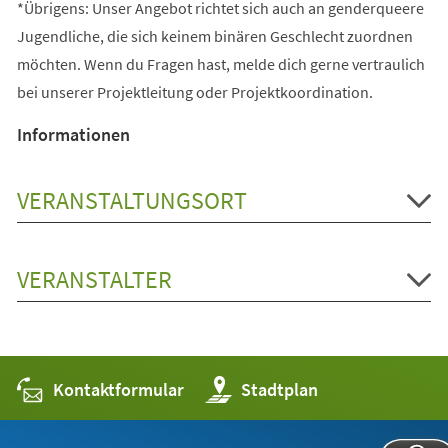
*Übrigens: Unser Angebot richtet sich auch an genderqueere
Jugendliche, die sich keinem binären Geschlecht zuordnen
möchten. Wenn du Fragen hast, melde dich gerne vertraulich
bei unserer Projektleitung oder Projektkoordination.
Informationen
VERANSTALTUNGSORT
VERANSTALTER
Kontaktformular
(Öffnet
Stadtplan
in
einem
neuen