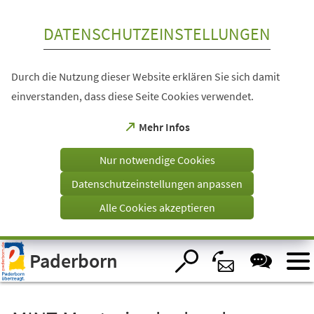
Inhalt anspringen
DATENSCHUTZEINSTELLUNGEN
Durch die Nutzung dieser Website erklären Sie sich damit
einverstanden, dass diese Seite Cookies verwendet.
(Öffnet
Mehr Infos
in
einem
Nur notwendige Cookies
neuen
Tab)
Datenschutzeinstellungen anpassen
Alle Cookies akzeptieren
Visuelle
Paderborn
Assistenzsoftware
öffnen.