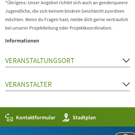
*Übrigens: Unser Angebot richtet sich auch an genderqueere
Jugendliche, die sich keinem binären Geschlecht zuordnen
möchten. Wenn du Fragen hast, melde dich gerne vertraulich
bei unserer Projektleitung oder Projektkoordination.
Informationen
VERANSTALTUNGSORT
VERANSTALTER
Kontaktformular
(Öffnet
Stadtplan
in
einem
neuen