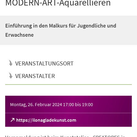
MODERN-ART-Aquarellieren
Einführung in den Malkurs für Jugendliche und
Erwachsene
VERANSTALTUNGSORT
VERANSTALTER
Veranstaltungsinformationen
Montag, 26. Februar 2024
17:00
bis
19:00
(Öffnet
https://ilonagladekunst.com
in
einem