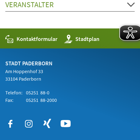
VERANSTALTER
Kontaktformular
(Öffnet
Stadtplan
in
einem
neuen
Tab)
STADT PADERBORN
Am Hoppenhof 33
33104 Paderborn
Telefon:
05251 88-0
Fax:
05251 88-2000