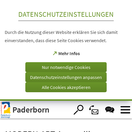
Inhalt anspringen
DATENSCHUTZEINSTELLUNGEN
Durch die Nutzung dieser Website erklären Sie sich damit
einverstanden, dass diese Seite Cookies verwendet.
(Öffnet
Mehr Infos
in
einem
Nur notwendige Cookies
neuen
Tab)
Datenschutzeinstellungen anpassen
Alle Cookies akzeptieren
Visuelle
Paderborn
Assistenzsoftware
öffnen.