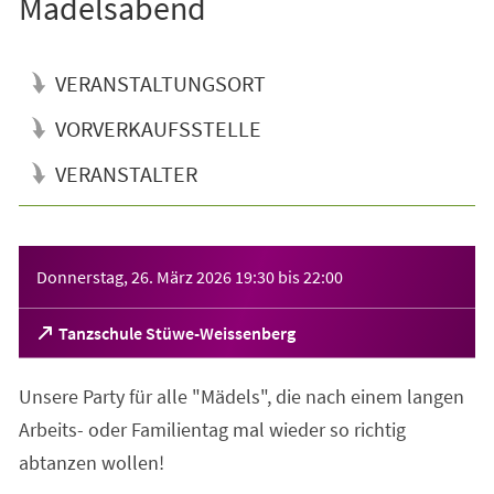
Mädelsabend
VERANSTALTUNGSORT
VORVERKAUFSSTELLE
VERANSTALTER
Veranstaltungsinformationen
Donnerstag, 26. März 2026
19:30
bis
22:00
(Öffnet
Tanzschule Stüwe-Weissenberg
in
einem
Unsere Party für alle "Mädels", die nach einem langen
neuen
Tab)
Arbeits- oder Familientag mal wieder so richtig
abtanzen wollen!