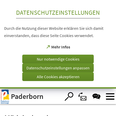
Inhalt anspringen
DATENSCHUTZEINSTELLUNGEN
Durch die Nutzung dieser Website erklären Sie sich damit
einverstanden, dass diese Seite Cookies verwendet.
(Öffnet
Mehr Infos
in
einem
Nur notwendige Cookies
neuen
Tab)
Datenschutzeinstellungen anpassen
Alle Cookies akzeptieren
Visuelle
Paderborn
Assistenzsoftware
öffnen.